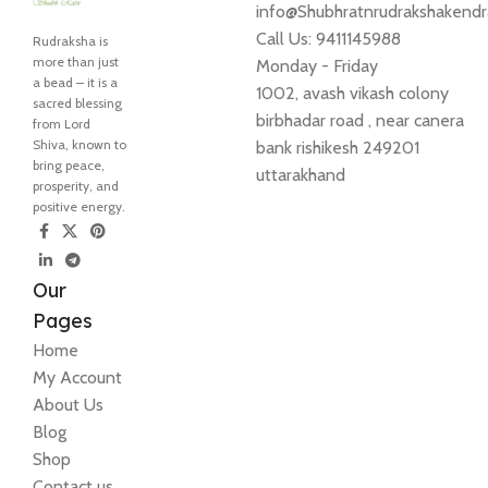
info@Shubhratnrudrakshakend
Call Us: 9411145988
Rudraksha is
more than just
Monday - Friday
a bead – it is a
1002, avash vikash colony
sacred blessing
birbhadar road , near canera
from Lord
Shiva, known to
bank rishikesh 249201
bring peace,
uttarakhand
prosperity, and
positive energy.
Our
Pages
Home
My Account
About Us
Blog
Shop
Contact us