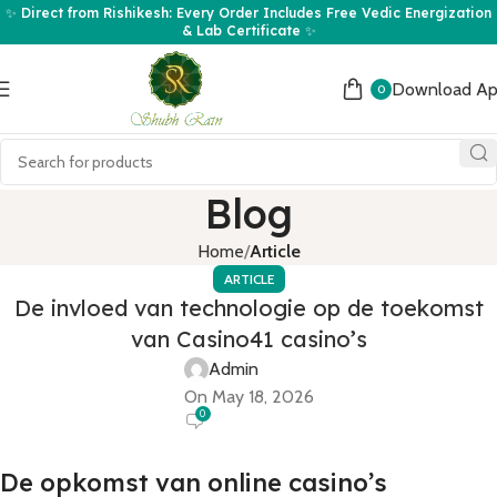
✨ Direct from Rishikesh: Every Order Includes Free Vedic Energization
& Lab Certificate ✨
Download A
0
Blog
Home
Article
ARTICLE
De invloed van technologie op de toekomst
van Casino41 casino’s
Admin
On May 18, 2026
0
De opkomst van online casino’s