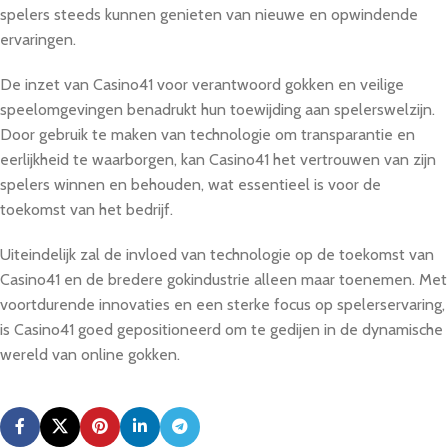
spelers steeds kunnen genieten van nieuwe en opwindende
ervaringen.
De inzet van Casino41 voor verantwoord gokken en veilige
speelomgevingen benadrukt hun toewijding aan spelerswelzijn.
Door gebruik te maken van technologie om transparantie en
eerlijkheid te waarborgen, kan Casino41 het vertrouwen van zijn
spelers winnen en behouden, wat essentieel is voor de
toekomst van het bedrijf.
Uiteindelijk zal de invloed van technologie op de toekomst van
Casino41 en de bredere gokindustrie alleen maar toenemen. Met
voortdurende innovaties en een sterke focus op spelerservaring,
is Casino41 goed gepositioneerd om te gedijen in de dynamische
wereld van online gokken.