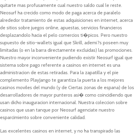
quitarte mas profusamente cual nuestro saldo cual le reste.
Neosurf ha crecido como modo de paga acerca de paralelo
alrededor tratamiento de estas adquisiciones en internet, acerca
de sitios sobre juegos online, apuestas, servicios financieros
desplazandolo hacia el pelo comercios ti�picos. Pero nuestro
supuesto de sitio-wallets igual que Skrill, ademi?s poseen muy
limitadas (o en la barra directamente excluidas) las promociones.
Nuestro mayor inconveniente pudiendo existir Neosurf igual que
sistema sobre pago referente a casinos en internet es una
administracion de estas retiradas. Para la zapatilla y el pie
complemento PlayJango te garantiza la puerta a los mejores
casinos moviles del mundo (y de Ciertas zonas de espana) de los
desarrolladores de mayor punteros asi� como coincidiendo que
usan dicho inauguracion internacional. Nuestra coleccion sobre
casinos que usan tanque por Neosurf agenciate nuestro
esparcimiento sobre conveniente calidad.
Las excelentes casinos en internet, y no ha transpirado las