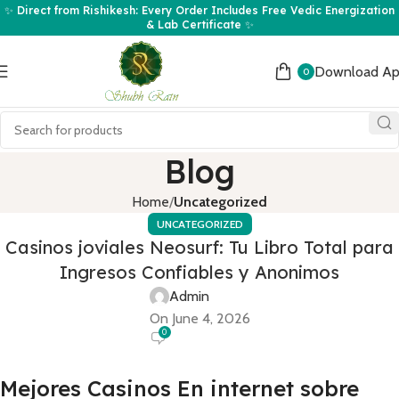
✨ Direct from Rishikesh: Every Order Includes Free Vedic Energization
& Lab Certificate ✨
Download A
0
Blog
Home
Uncategorized
UNCATEGORIZED
Casinos joviales Neosurf: Tu Libro Total para
Ingresos Confiables y Anonimos
Admin
On June 4, 2026
0
Mejores Casinos En internet sobre