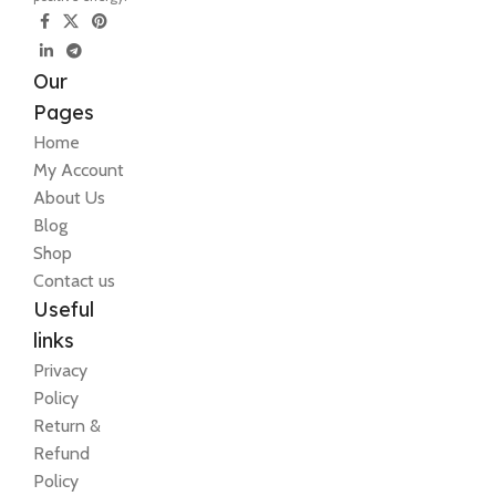
Our
Pages
Home
My Account
About Us
Blog
Shop
Contact us
Useful
links
Privacy
Policy
Return &
Refund
Policy