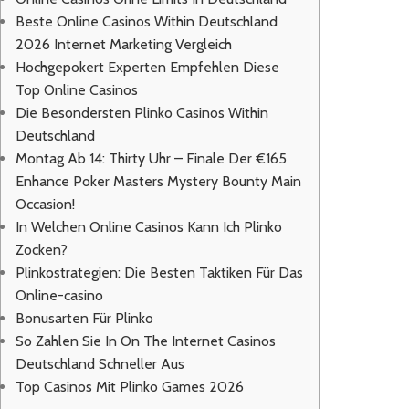
Beste Online Casinos Within Deutschland
2026 Internet Marketing Vergleich
Hochgepokert Experten Empfehlen Diese
Top Online Casinos
Die Besondersten Plinko Casinos Within
Deutschland
Montag Ab 14: Thirty Uhr – Finale Der €165
Enhance Poker Masters Mystery Bounty Main
Occasion!
In Welchen Online Casinos Kann Ich Plinko
Zocken?
Plinkostrategien: Die Besten Taktiken Für Das
Online-casino
Bonusarten Für Plinko
So Zahlen Sie In On The Internet Casinos
Deutschland Schneller Aus
Top Casinos Mit Plinko Games 2026