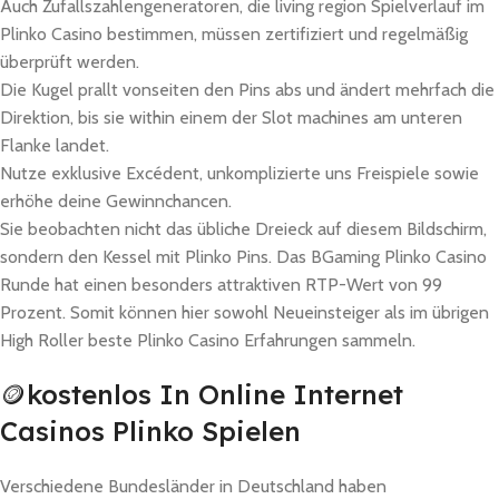
Auch Zufallszahlengeneratoren, die living region Spielverlauf im
Plinko Casino bestimmen, müssen zertifiziert und regelmäßig
überprüft werden.
Die Kugel prallt vonseiten den Pins abs und ändert mehrfach die
Direktion, bis sie within einem der Slot machines am unteren
Flanke landet.
Nutze exklusive Excédent, unkomplizierte uns Freispiele sowie
erhöhe deine Gewinnchancen.
Sie beobachten nicht das übliche Dreieck auf diesem Bildschirm,
sondern den Kessel mit Plinko Pins. Das BGaming Plinko Casino
Runde hat einen besonders attraktiven RTP-Wert von 99
Prozent. Somit können hier sowohl Neueinsteiger als im übrigen
High Roller beste Plinko Casino Erfahrungen sammeln.
🪙kostenlos In Online Internet
Casinos Plinko Spielen
Verschiedene Bundesländer in Deutschland haben