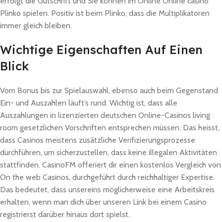
erfolgt die Gutschrift und Sie können im Online Online casino
Plinko spielen. Positiv ist beim Plinko, dass die Multiplikatoren
immer gleich bleiben.
Wichtige Eigenschaften Auf Einen
Blick
Vom Bonus bis zur Spielauswahl, ebenso auch beim Gegenstand
Ein- und Auszahlen läuft’s rund. Wichtig ist, dass alle
Auszahlungen in lizenzierten deutschen Online-Casinos living
room gesetzlichen Vorschriften entsprechen müssen. Das heisst,
dass Casinos meistens zusätzliche Verifizierungsprozesse
durchführen, um sicherzustellen, dass keine illegalen Aktivitäten
stattfinden. CasinoFM offeriert dir einen kostenlos Vergleich von
On the web Casinos, durchgeführt durch reichhaltiger Expertise.
Das bedeutet, dass unsereins möglicherweise eine Arbeitskreis
erhalten, wenn man dich über unseren Link bei einem Casino
registrierst darüber hinaus dort spielst.