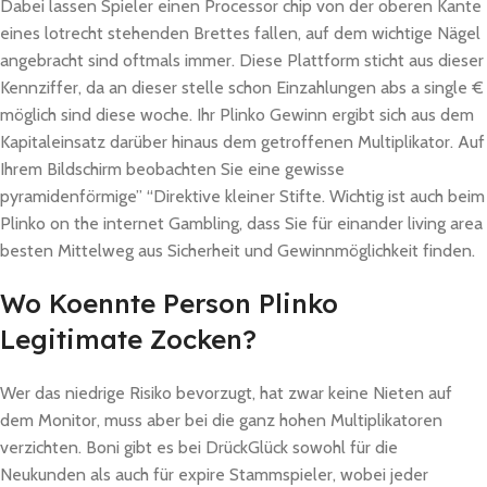
Dabei lassen Spieler einen Processor chip von der oberen Kante
eines lotrecht stehenden Brettes fallen, auf dem wichtige Nägel
angebracht sind oftmals immer. Diese Plattform sticht aus dieser
Kennziffer, da an dieser stelle schon Einzahlungen abs a single €
möglich sind diese woche. Ihr Plinko Gewinn ergibt sich aus dem
Kapitaleinsatz darüber hinaus dem getroffenen Multiplikator. Auf
Ihrem Bildschirm beobachten Sie eine gewisse
pyramidenförmige” “Direktive kleiner Stifte. Wichtig ist auch beim
Plinko on the internet Gambling, dass Sie für einander living area
besten Mittelweg aus Sicherheit und Gewinnmöglichkeit finden.
Wo Koennte Person Plinko
Legitimate Zocken?
Wer das niedrige Risiko bevorzugt, hat zwar keine Nieten auf
dem Monitor, muss aber bei die ganz hohen Multiplikatoren
verzichten. Boni gibt es bei DrückGlück sowohl für die
Neukunden als auch für expire Stammspieler, wobei jeder