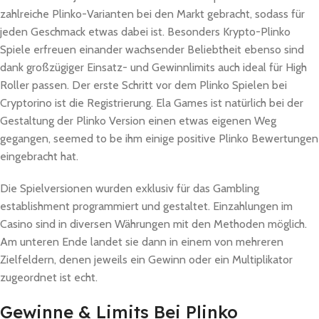
zahlreiche Plinko-Varianten bei den Markt gebracht, sodass für
jeden Geschmack etwas dabei ist. Besonders Krypto-Plinko
Spiele erfreuen einander wachsender Beliebtheit ebenso sind
dank großzügiger Einsatz- und Gewinnlimits auch ideal für High
Roller passen. Der erste Schritt vor dem Plinko Spielen bei
Cryptorino ist die Registrierung. Ela Games ist natürlich bei der
Gestaltung der Plinko Version einen etwas eigenen Weg
gegangen, seemed to be ihm einige positive Plinko Bewertungen
eingebracht hat.
Die Spielversionen wurden exklusiv für das Gambling
establishment programmiert und gestaltet. Einzahlungen im
Casino sind in diversen Währungen mit den Methoden möglich.
Am unteren Ende landet sie dann in einem von mehreren
Zielfeldern, denen jeweils ein Gewinn oder ein Multiplikator
zugeordnet ist echt.
Gewinne & Limits Bei Plinko