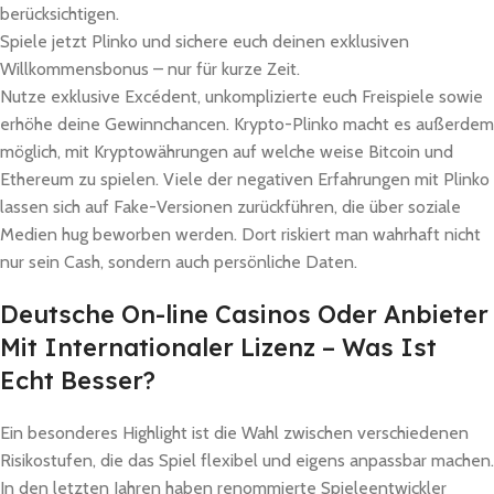
berücksichtigen.
Spiele jetzt Plinko und sichere euch deinen exklusiven
Willkommensbonus – nur für kurze Zeit.
Nutze exklusive Excédent, unkomplizierte euch Freispiele sowie
erhöhe deine Gewinnchancen. Krypto-Plinko macht es außerdem
möglich, mit Kryptowährungen auf welche weise Bitcoin und
Ethereum zu spielen. Viele der negativen Erfahrungen mit Plinko
lassen sich auf Fake-Versionen zurückführen, die über soziale
Medien hug beworben werden. Dort riskiert man wahrhaft nicht
nur sein Cash, sondern auch persönliche Daten.
Deutsche On-line Casinos Oder Anbieter
Mit Internationaler Lizenz – Was Ist
Echt Besser?
Ein besonderes Highlight ist die Wahl zwischen verschiedenen
Risikostufen, die das Spiel flexibel und eigens anpassbar machen.
In den letzten Jahren haben renommierte Spieleentwickler