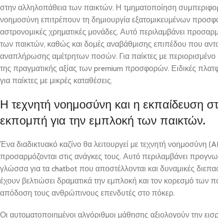
στην αλληλοπάθεια των παικτών. Η τμηματοποίηση συμπεριφορά
νοημοσύνη επιτρέπουν τη δημιουργία εξατομικευμένων προσφο
αστρονομικές χρηματικές μονάδες. Αυτό περιλαμβάνει προσαρ
των παικτών, καθώς και δομές αναβάθμισης επιπέδου που αντα
αναπλήρωσης αμέτρητων ποσών. Για παίκτες με περιορισμένο 
της πραγματικής αξίας των premium προσφορών. Ειδικές πλα
για παίκτες με μικρές καταθέσεις.
Η τεχνητή νοημοσύνη και η εκπαίδευση στ
εκπομπή για την εμπλοκή των παικτών.
Ένα διαδικτυακό καζίνο θα λειτουργεί με τεχνητή νοημοσύνη (A
προσαρμόζονται στις ανάγκες τους. Αυτό περιλαμβάνει προγν
γλώσσα για τα chatbot που αποστέλλονται και δυναμικές διεπα
έχουν βελτιώσει δραματικά την εμπλοκή και τον κορεσμό των 
απόδοση τους ανθρώπινους επενδυτές στο πόκερ.
Οι αυτοματοποιημένοι αλγόριθμοι μάθησης αξιολογούν την εισ