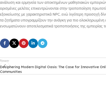
ανάλυση και ερμηνεία των αποκτημένων μαθησιακών εμπειριών,
ορισμένες μελέτες επικεντρώνονται στην τροποποίηση πρωτοτύ
εξοικείωσης με χαρακτηριστικά NPC, ενώ λιγότερη προσοχή δίνετ
τα ζητήματα υπογραμμίζουν την ανάγκη για πιο ολοκληρωμέν
ενσωματώνουν αποτελεσματικά τροποποιήσεις της εμπειρίας τ
Newer
Deciphering Modern Digital Oasis: The Case for Innovative Onl
Communities