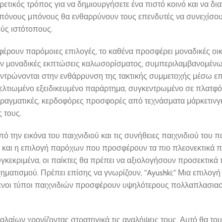
ιρετικός τρόπος για να δημιουργήσετε ένα πιστό κοινό και να δι
μπόνους μπόνους θα ενθαρρύνουν τους επενδυτές να συνεχίσου
ύς ιστότοπους.
έρουν παρόμοιες επιλογές, το καθένα προσφέρει μοναδικές οικ
ρουν μοναδικές εκπτώσεις καλωσορίσματος, συμπεριλαμβανομέ
εντρώνονται στην ενθάρρυνση της τακτικής συμμετοχής μέσω ε
βελτιωμένο εξειδικευμένο παράρτημα, συγκεντρωμένο σε πλατφ
 πραγματικές, κερδοφόρες προσφορές από τεχνάσματα μάρκετινγκ
 τους.
ό την εικόνα του παιχνιδιού και τις συνήθειες παιχνιδιού του π
 και η επιλογή παρόχων που προσφέρουν τα πιο πλεονεκτικά π
υγκεκριμένα, οι παίκτες θα πρέπει να αξιολογήσουν προσεκτικά
χηματισμού. Πρέπει επίσης να γνωρίζουν, "Ayushki;" Μια επιλογή
σμένοι τύποι παιχνιδιών προσφέρουν υψηλότερους πολλαπλασια
αλαίων χρονίζοντας στρατηγικά τις αναλήψεις τους. Αυτό θα το