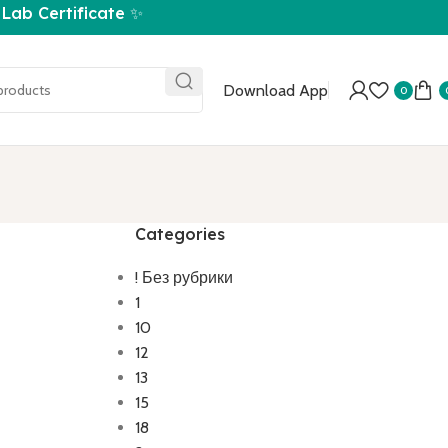
 Lab Certificate ✨
Download App
0
Categories
! Без рубрики
1
10
12
13
15
18