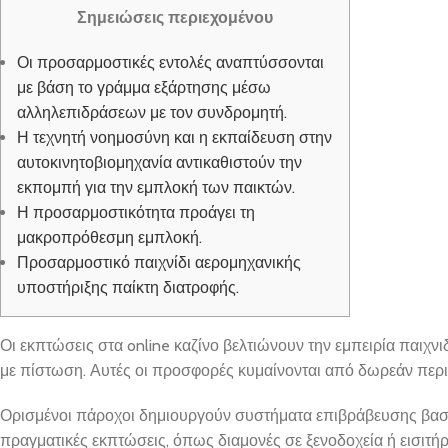
Σημειώσεις περιεχομένου
Οι προσαρμοστικές εντολές αναπτύσσονται
με βάση το γράμμα εξάρτησης μέσω
αλληλεπιδράσεων με τον συνδρομητή.
Η τεχνητή νοημοσύνη και η εκπαίδευση στην
αυτοκινητοβιομηχανία αντικαθιστούν την
εκπομπή για την εμπλοκή των παικτών.
Η προσαρμοστικότητα προάγει τη
μακροπρόθεσμη εμπλοκή.
Προσαρμοστικό παιχνίδι αερομηχανικής
υποστήριξης παίκτη διατροφής.
Οι εκπτώσεις στα online καζίνο βελτιώνουν την εμπειρία παιχν
με πίστωση. Αυτές οι προσφορές κυμαίνονται από δωρεάν περ
Ορισμένοι πάροχοι δημιουργούν συστήματα επιβράβευσης βασισμ
πραγματικές εκπτώσεις, όπως διαμονές σε ξενοδοχεία ή εισιτήρ