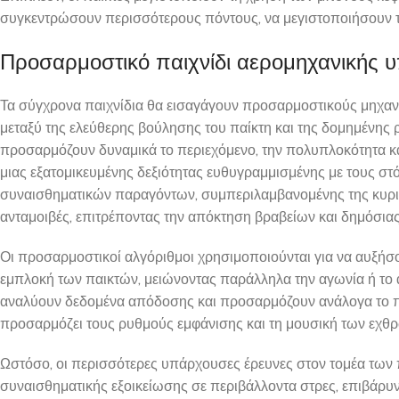
συγκεντρώσουν περισσότερους πόντους, να μεγιστοποιήσουν τα 
Προσαρμοστικό παιχνίδι αερομηχανικής υ
Τα σύγχρονα παιχνίδια θα εισαγάγουν προσαρμοστικούς μηχαν
μεταξύ της ελεύθερης βούλησης του παίκτη και της δομημένης 
προσαρμόζουν δυναμικά το περιεχόμενο, την πολυπλοκότητα και 
μιας εξατομικευμένης δεξιότητας ευθυγραμμισμένης με τους στ
συναισθηματικών παραγόντων, συμπεριλαμβανομένης της κυριαρ
ανταμοιβές, επιτρέποντας την απόκτηση βραβείων και δημόσιας
Οι προσαρμοστικοί αλγόριθμοι χρησιμοποιούνται για να αυξήσο
εμπλοκή των παικτών, μειώνοντας παράλληλα την αγωνία ή το ά
αναλύουν δεδομένα απόδοσης και προσαρμόζουν ανάλογα το περ
προσαρμόζει τους ρυθμούς εμφάνισης και τη μουσική των εχθρών
Ωστόσο, οι περισσότερες υπάρχουσες έρευνες στον τομέα των
συναισθηματικής εξοικείωσης σε περιβάλλοντα στρες, επιβάρυν