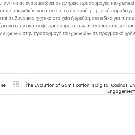
 αντί να τις ενσωματώνει σε πλήρεις προσαρμογές του gamepl
πων παιχνιδιών και οπτικού σχεδιασμού, με μερικά παραδείγμ
αι σε δυναμικά ηχητικά στοιχεία ή ερεθίσματα ειδικά για τύπου
η έρευνα στην ανάπτυξη προσαρμοστικών αναπαραστάσεων που
ων gamers στην προσαρμογή του gameplay σε πραγματικό χρόν
ine
The Evolution of Gamification in Digital Casinos: E
Engagement 