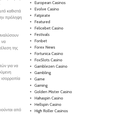
European Casinos
ν
Evolve Casino
Αυτό καθιστά
Fatpirate
 την πρόληψη
Featured
Felicebet Casino
Festivals
 αναλύσουν
Fonbet
ς να
Forex News
τέλεση της
Fortunica Casino
FoxSlots Casino
τών για να
Gamblezen Casino
ούμενη
Gambling
α ισορροπία
Game
Gaming
Golden Mister Casino
Hahaspin Casino
Hellspin Casino
οιούνται από
High Roller Casinos