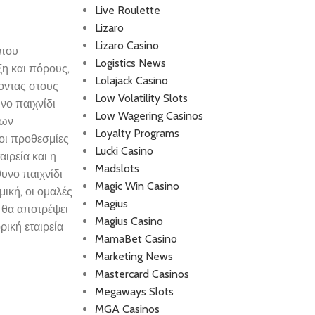
Live Roulette
Lizaro
Lizaro Casino
 που
Logistics News
ξη και πόρους,
Lolajack Casino
οντας στους
Low Volatility Slots
νο παιχνίδι
Low Wagering Casinos
των
Loyalty Programs
οι προθεσμίες
Lucki Casino
ιρεία και η
Madslots
θυνο παιχνίδι
Magic Win Casino
μική, οι ομαλές
Magius
ό θα αποτρέψει
Magius Casino
ική εταιρεία
MamaBet Casino
Marketing News
Mastercard Casinos
Megaways Slots
MGA Casinos