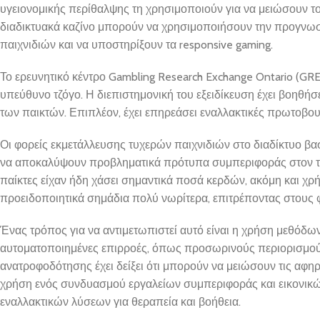
υγειονομικής περίθαλψης τη χρησιμοποιούν για να μειώσουν το
διαδικτυακά καζίνο μπορούν να χρησιμοποιήσουν την προγνωσ
παιχνιδιών και να υποστηρίξουν τα responsive gaming.
Το ερευνητικό κέντρο Gambling Research Exchange Ontario (GR
υπεύθυνο τζόγο. Η διεπιστημονική του εξειδίκευση έχει βοηθή
των παικτών. Επιπλέον, έχει επηρεάσει εναλλακτικές πρωτοβουλ
Οι φορείς εκμετάλλευσης τυχερών παιχνιδιών στο διαδίκτυο βασ
να αποκαλύψουν προβληματικά πρότυπα συμπεριφοράς στον τζό
παίκτες είχαν ήδη χάσει σημαντικά ποσά κερδών, ακόμη και χρήμ
προειδοποιητικά σημάδια πολύ νωρίτερα, επιτρέποντας στους 
Ένας τρόπος για να αντιμετωπιστεί αυτό είναι η χρήση μεθόδω
αυτοματοποιημένες επιρροές, όπως προσωρινούς περιορισμούς
ανατροφοδότησης έχει δείξει ότι μπορούν να μειώσουν τις αφη
χρήση ενός συνδυασμού εργαλείων συμπεριφοράς και εικονι
εναλλακτικών λύσεων για θεραπεία και βοήθεια.