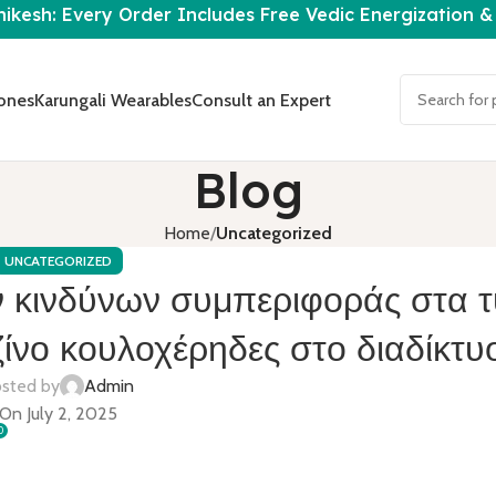
hikesh: Every Order Includes Free Vedic Energization &
ones
Karungali Wearables
Consult an Expert
Blog
Home
Uncategorized
UNCATEGORIZED
ν κινδύνων συμπεριφοράς στα 
νο κουλοχέρηδες στο διαδίκτυ
sted by
Admin
On July 2, 2025
0