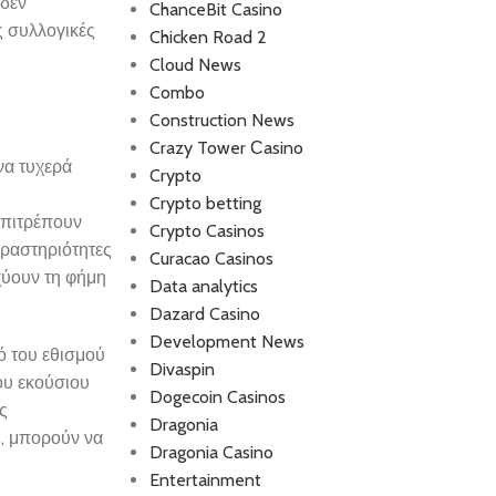
 δεν
ChanceBit Casino
ς συλλογικές
Chicken Road 2
Cloud News
Combo
Construction News
Crazy Tower Сasino
να τυχερά
Crypto
Crypto betting
Επιτρέπουν
Crypto Casinos
ραστηριότητες
Curacao Casinos
χύουν τη φήμη
Data analytics
Dazard Casino
Development News
ό του εθισμού
Divaspin
ου εκούσιου
Dogecoin Casinos
ς
Dragonia
, μπορούν να
Dragonia Casino
Entertainment