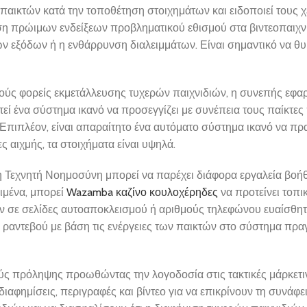
αικτών κατά την τοποθέτηση στοιχημάτων και ειδοποιεί τους χε
ση πρώιμων ενδείξεων προβληματικού εθισμού στα βιντεοπαιχνί
ν εξόδων ή η ενθάρρυνση διαλειμμάτων. Είναι σημαντικό να θυ
λούς φορείς εκμετάλλευσης τυχερών παιχνιδιών, η συνεπής εφ
τεί ένα σύστημα ικανό να προσεγγίζει με συνέπεια τους παίκτες
. Επιπλέον, είναι απαραίτητο ένα αυτόματο σύστημα ικανό να πρ
 αιχμής, τα στοιχήματα είναι υψηλά.
η Τεχνητή Νοημοσύνη μπορεί να παρέχει διάφορα εργαλεία βοήθ
ιμένα, μπορεί
Wazamba καζίνο κουλοχέρηδες
να προτείνει τοπι
ν σε σελίδες αυτοαποκλεισμού ή αριθμούς τηλεφώνου ευαίσθη
 ραντεβού με βάση τις ενέργειες των παικτών στο σύστημα πρα
ούς πρόληψης προωθώντας την λογοδοσία στις τακτικές μάρκετι
φημίσεις, περιγραφές και βίντεο για να επικρίνουν τη συνάφε