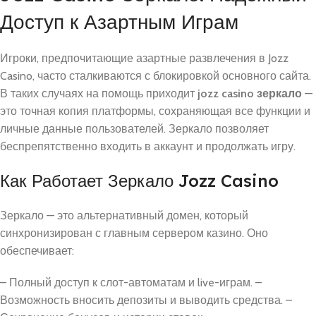
Доступ к Азартным Играм
Игроки, предпочитающие азартные развлечения в Jozz
Casino, часто сталкиваются с блокировкой основного сайта.
В таких случаях на помощь приходит
jozz casino зеркало
—
это точная копия платформы, сохраняющая все функции и
личные данные пользователей. Зеркало позволяет
беспрепятственно входить в аккаунт и продолжать игру.
Как Работает Зеркало Jozz Casino
Зеркало — это альтернативный домен, который
синхронизирован с главным сервером казино. Оно
обеспечивает:
– Полный доступ к слот-автоматам и live-играм. –
Возможность вносить депозиты и выводить средства. –