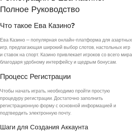
Полное Руководство
Что такое Ева Казино?
Ева Казино — популярная онлайн-платформа для азартных
игр, предлагающая широкий выбор слотов, настольных игр
и ставок на спорт. Казино привлекает игроков со всего мира
благодаря удобному интерфейсу и щедрым бонусам.
Процесс Регистрации
Чтобы начать играть, необходимо пройти простую
процедуру регистрации. Достаточно заполнить
регистрационную форму с основной информацией и
подтвердить электронную почту.
Шаги для Создания Аккаунта