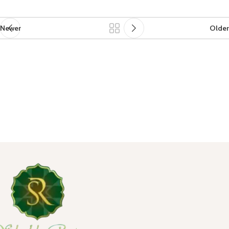
Newer
Older